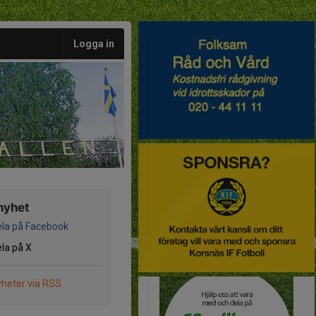
Logga in
nyhet
la på Facebook
la på X
heter via RSS