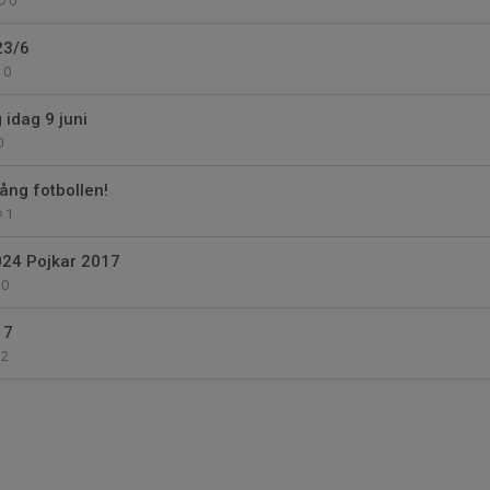
0
23/6
0
g idag 9 juni
0
gång fotbollen!
1
024 Pojkar 2017
0
17
2