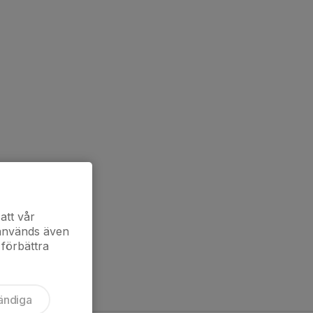
att vår
 används även
 förbättra
ändiga