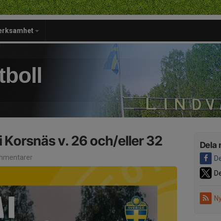
verksamhet
tboll
i Korsnäs v. 26 och/eller 32
Dela 
mmentarer
De
De
Ny