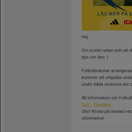
Hej,
Om ni inte redan sett att
tips om den :)
Fotbollsskolan arrangera
kommer att erbjudas under
under båda veckorna blir d
All information om fotboll
Svff - Förening
Obs! Klicka på önskad vecka
information