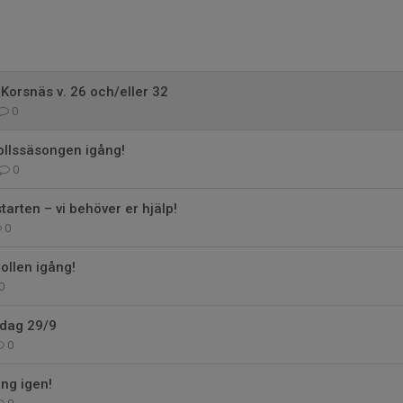
 Korsnäs v. 26 och/eller 32
0
ollssäsongen igång!
0
tarten – vi behöver er hjälp!
0
ollen igång!
0
ndag 29/9
0
ång igen!