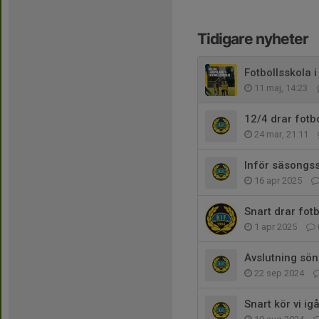
Tidigare nyheter
Fotbollsskola i
11 maj, 14:23
12/4 drar fotb
24 mar, 21:11
Inför säsongss
16 apr 2025
Snart drar fotb
1 apr 2025
Avslutning sö
22 sep 2024
Snart kör vi ig