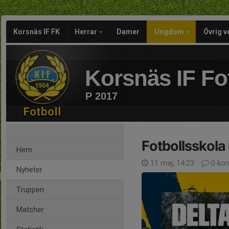
Korsnäs IF FK
Herrar
Damer
Ungdom
Övrig 
Korsnäs IF Fo
P 2017
Fotbollsskola 
Hem
11 maj, 14:23
0 ko
Nyheter
Truppen
Matcher