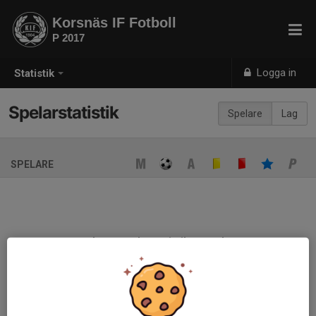
Korsnäs IF Fotboll
P 2017
Logga in
Statistik
Spelarstatistik
Spelare
Lag
SPELARE
Ingen spelarstatistik sparad
När ni fyller i uppställning på respektive match visas statistiken
automatiskt på denna sida