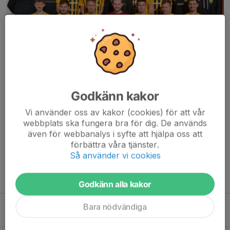
Godkänn kakor
En ny säsong är igång för Korsnäs IF herrar. En säsong som blir
Vi använder oss av kakor (cookies) för att vår
lite extra speciell! Det är första gången som klubben testar på
webbplats ska fungera bra för dig. De används
division 2-spel för herrarna efter den fina fjolårssäsongen där vi
även för webbanalys i syfte att hjälpa oss att
lyckades vinna serien i...
förbättra våra tjänster.
Läs mer
Så använder vi cookies
Fler nyheter
Godkänn alla kakor
Förlust i Sandviken
Bara nödvändiga
21 mar 2022
0