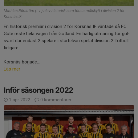
Mathias Rörström (t.v.) blev historisk som första målskytt i division 2 för
Korsnäs IF.
En historisk premiär i division 2 för Korsnäs IF väntade då FC
Gute reste hela vägen från Gotland. En härlig utmaning för gul-
svart där endast 2 spelare i startelvan spelat division 2-fotboll
tidigare.
Korsnäs började...
Läs mer
Inför säsongen 2022
1 apr 2022
0 kommentarer