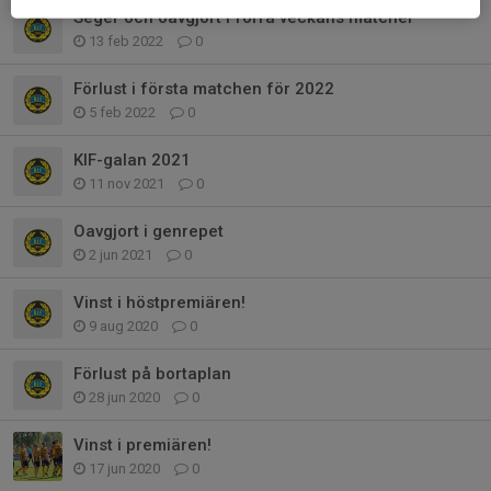
Seger och oavgjort i förra veckans matcher
13 feb 2022
0
Förlust i första matchen för 2022
5 feb 2022
0
KIF-galan 2021
11 nov 2021
0
Oavgjort i genrepet
2 jun 2021
0
Vinst i höstpremiären!
9 aug 2020
0
Förlust på bortaplan
28 jun 2020
0
Vinst i premiären!
17 jun 2020
0