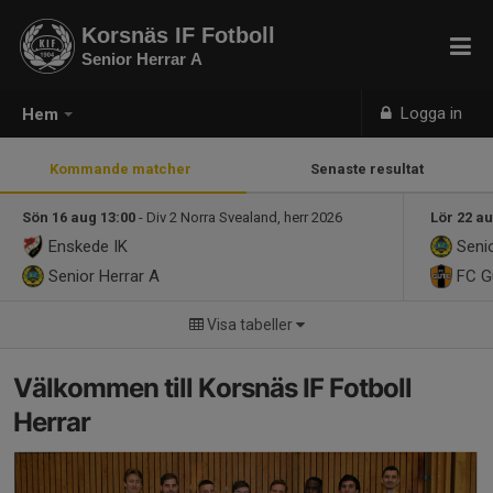
Korsnäs IF Fotboll
Senior Herrar A
Logga in
Hem
Kommande matcher
Senaste resultat
Sön 16 aug 13:00
- Div 2 Norra Svealand, herr 2026
Lör 22 au
Enskede IK
Senio
Senior Herrar A
FC G
Visa tabeller
Välkommen till Korsnäs IF Fotboll
Herrar