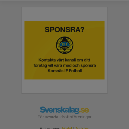
För
smarta
idrottsföreningar
Välj version:
Mobil
|
Desktop