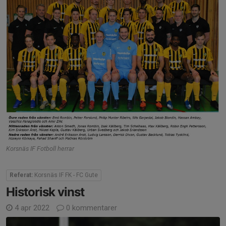
Korsnäs IF Fotboll herrar
Referat:
Korsnäs IF FK - FC Gute
Historisk vinst
4 apr 2022
0 kommentarer