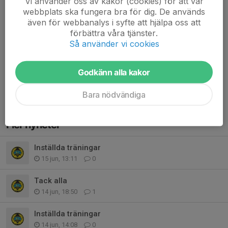
Vi använder oss av kakor (cookies) för att vår
Vi har fått en ny starttid för matchen i morgon tisdag som är kl
webbplats ska fungera bra för dig. De används
17.30 pga att många matcher måste flyttas efter helgens
även för webbanalys i syfte att hjälpa oss att
förbättra våra tjänster.
regnväder.
Så använder vi cookies
samling 16.30
Hoppas det inte ställer till det för er som har kiosken
Godkänn alla kakor
/ tränarna
Läs mer
Bara nödvändiga
Fler nyheter
Inställda träningar
15 jun, 13:11
0
Tack alla
14 jun, 18:50
1
Inställda träningar
14 jun, 14:08
0