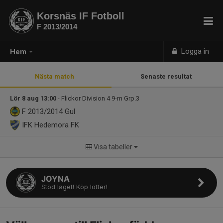
Korsnäs IF Fotboll
F 2013/2014
Logga in
Hem
Nästa match
Senaste resultat
Lör 8 aug 13:00
- Flickor Division 4 9-m Grp.3
F 2013/2014
Gul
IFK Hedemora FK
Visa tabeller
JOYNA
Stöd laget! Köp lotter!