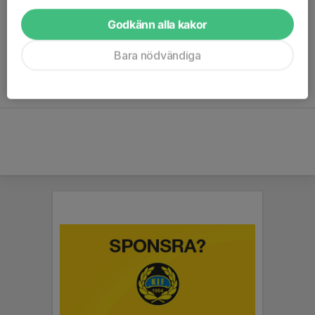
Korsnäs IF Fotboll
-i n n e k l u b b e n i u t k a n t e n-
Godkänn alla kakor
Korsnäs verksamhetsidé är att sträva efter en bred
Bara nödvändiga
föreningsverksamhet, präglad av såväl social gemenskap som
idrottslig utveckling.