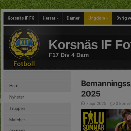
Korsnäs IF FK
Herrar
Damer
Ungdom
Övrig 
Korsnäs IF Fo
F17 Div 4 Dam
Bemanningss
Hem
2025
Nyheter
7 apr 2025
0 komm
Truppen
Matcher