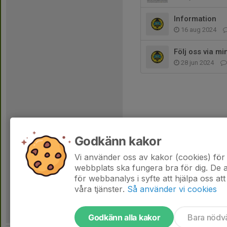
Information
16 aug 2024
Följ oss via mi
28 jun 2024
Godkänn kakor
Vi använder oss av kakor (cookies) för 
webbplats ska fungera bra för dig. De
för webbanalys i syfte att hjälpa oss att
våra tjänster.
Så använder vi cookies
Godkänn alla kakor
Bara nödv