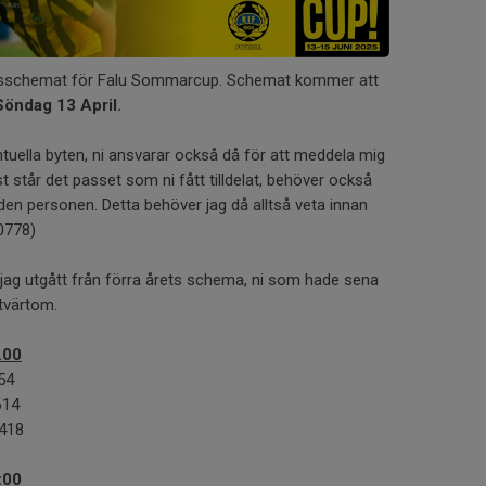
ngsschemat för Falu Sommarcup. Schemat kommer att
Söndag 13 April.
ntuella byten, ni ansvarar också då för att meddela mig
 står det passet som ni fått tilldelat, behöver också
 den personen. Detta behöver jag då alltså veta innan
0778)
 jag utgått från förra årets schema, ni som hade sena
 tvärtom.
.00
54
614
5418
:00