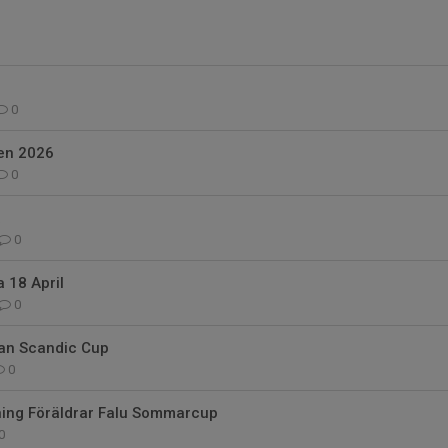
0
en 2026
0
a
0
 18 April
0
an Scandic Cup
0
ning Föräldrar Falu Sommarcup
0