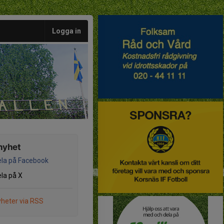
Logga in
nyhet
la på Facebook
la på X
heter via RSS