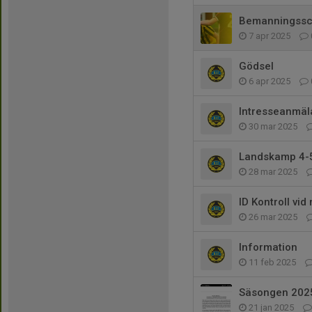
Bemanningssc
7 apr 2025
Gödsel
6 apr 2025
Intresseanmäl
30 mar 2025
Landskamp 4-5
28 mar 2025
ID Kontroll vid
26 mar 2025
Information
11 feb 2025
Säsongen 202
21 jan 2025