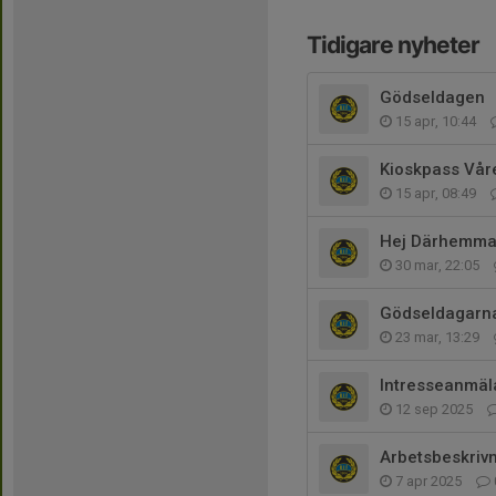
Tidigare nyheter
Gödseldagen
15 apr, 10:44
Kioskpass Vår
15 apr, 08:49
Hej Därhemm
30 mar, 22:05
Gödseldagarna
23 mar, 13:29
Intresseanmäl
12 sep 2025
Arbetsbeskriv
7 apr 2025