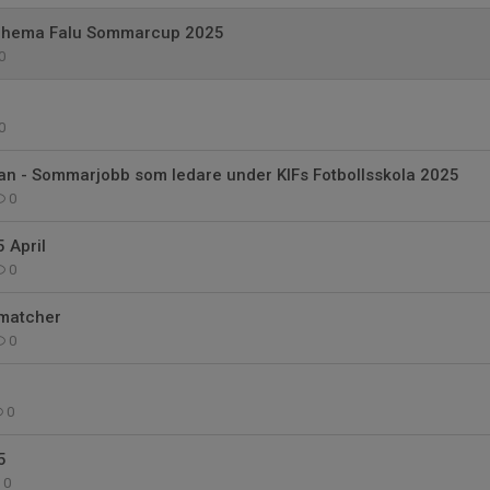
hema Falu Sommarcup 2025
0
0
an - Sommarjobb som ledare under KIFs Fotbollsskola 2025
0
 April
0
 matcher
0
0
5
0