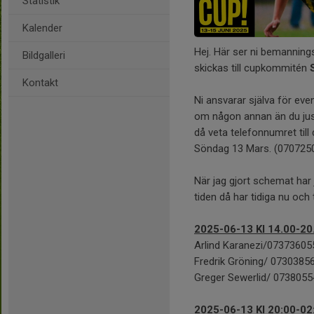
Statistik
Kalender
Hej. Här ser ni bemanni
Bildgalleri
skickas till cupkommitén
Kontakt
Ni ansvarar själva för eve
om någon annan än du just
då veta telefonnumret till
Söndag 13 Mars. (070725
När jag gjort schemat har
tiden då har tidiga nu och
2025-06-13 Kl 14.00-20
Arlind Karanezi/07373605
Fredrik Gröning/ 0730385
Greger Sewerlid/ 073805
2025-06-13 Kl 20:00-02