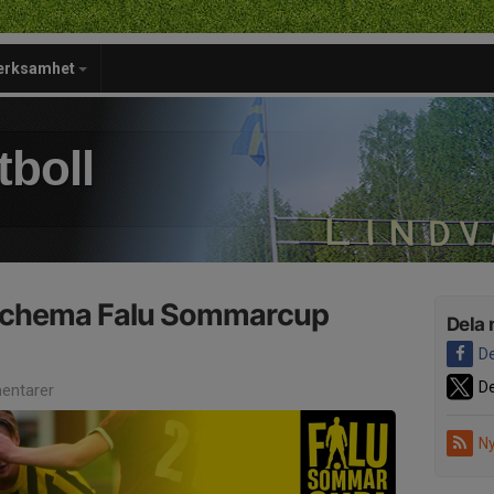
verksamhet
tboll
chema Falu Sommarcup
Dela 
De
De
entarer
Ny