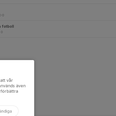
0
n fotboll
0
att vår
 används även
 förbättra
ändiga