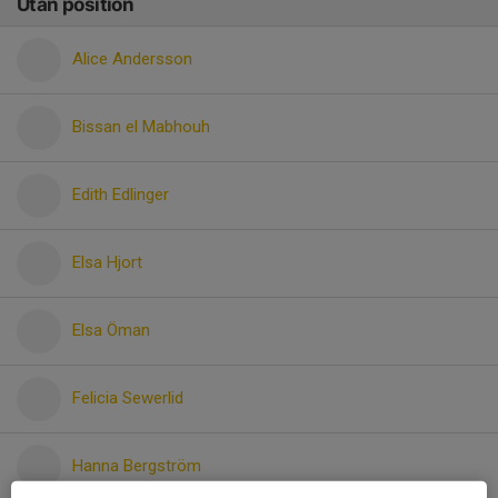
Utan position
Alice Andersson
Bissan el Mabhouh
Edith Edlinger
Elsa Hjort
Elsa Öman
Felicia Sewerlid
Hanna Bergström