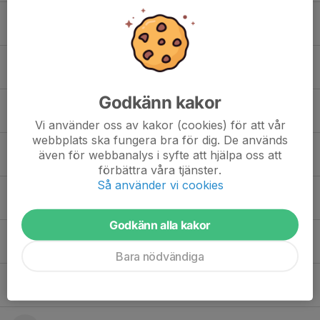
Hedvig Storck
Ida Ludvigsson
Godkänn kakor
Josefin Gröning
Vi använder oss av kakor (cookies) för att vår
webbplats ska fungera bra för dig. De används
Julia Lindèn Sparring
även för webbanalys i syfte att hjälpa oss att
förbättra våra tjänster.
Så använder vi cookies
Klara Eriksson
Godkänn alla kakor
Matilda Forsling Collén
Bara nödvändiga
Mollie Kniif