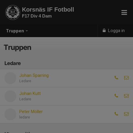
Korsnäs IF Fotboll
F17 Div 4 Dam
Logga in
Truppen
Truppen
Ledare
Johan Sparring
Ledare
Johan Kutt
Ledare
Peter Möller
ledare