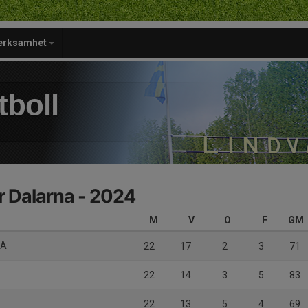
verksamhet
tboll
rr Dalarna - 2024
M
V
O
F
GM
 A
22
17
2
3
71
22
14
3
5
83
22
13
5
4
69