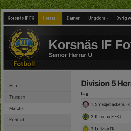
Korsnäs IF FK
Herrar
Damer
Ungdom
Övrig 
Korsnäs IF Fo
Senior Herrar U
Division 5 He
Hem
Lag
Truppen
1. Smedjebackens FK
Matcher
2. Korsnäs IF FK U
Kontakt
3. Ludvika FK