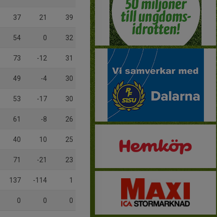
37
21
39
54
0
32
73
-12
31
49
-4
30
53
-17
30
61
-8
26
40
10
25
71
-21
23
137
-114
1
0
0
0