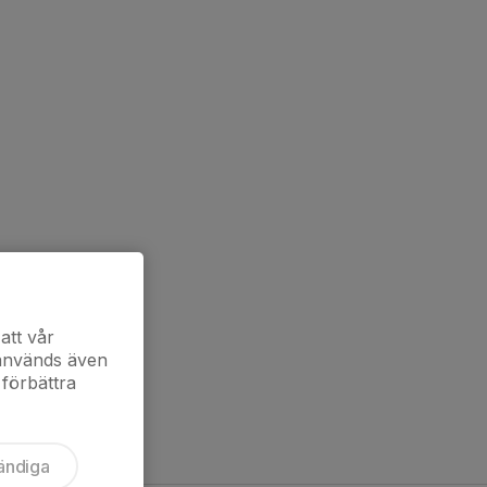
att vår
 används även
 förbättra
ändiga