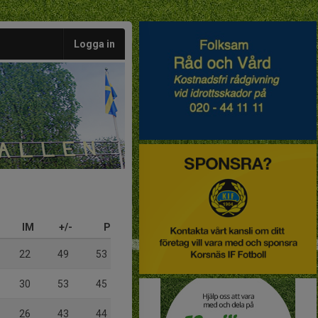
Logga in
IM
+/-
P
22
49
53
30
53
45
26
43
44