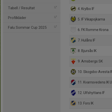
Tabell / Resultat
4. Krylbo IF
Profilkläder
5. IF Vikapojkarna
Falu Sommar Cup 2025
6. FK Romme Krona
7. Hulåns IF
8. Bjursås IK
9. Amsbergs SK
10. Skogsbo-Avesta I
11. Kvarnsvedens IK 
12. Ulfshyttans IF
13. Fors IK