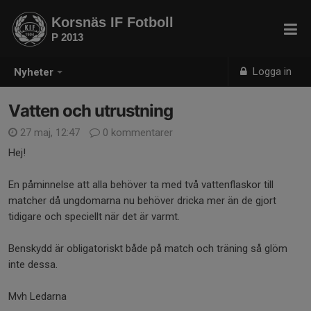
Korsnäs IF Fotboll
P 2013
Logga in
Nyheter
Vatten och utrustning
27 maj, 12:47
0 kommentarer
Hej!
En påminnelse att alla behöver ta med två vattenflaskor till
matcher då ungdomarna nu behöver dricka mer än de gjort
tidigare och speciellt när det är varmt.
Benskydd är obligatoriskt både på match och träning så glöm
inte dessa.
Mvh Ledarna