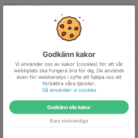
Cup i Timrå
29 jun, 17:18
35
Inför sommaruppehåll
17 jun, 21:23
5
Samling 17 idag.
Godkänn kakor
17 jun, 12:12
1
Vi använder oss av kakor (cookies) för att vår
Cup i Timrå
webbplats ska fungera bra för dig. De används
16 jun, 18:23
0
även för webbanalys i syfte att hjälpa oss att
förbättra våra tjänster.
Veckans aktiviteter
Så använder vi cookies
15 jun, 13:35
0
Godkänn alla kakor
Ingen träning måndag 15 juni
14 jun, 16:53
0
Bara nödvändiga
Falu sommar cup
9 jun, 20:29
0