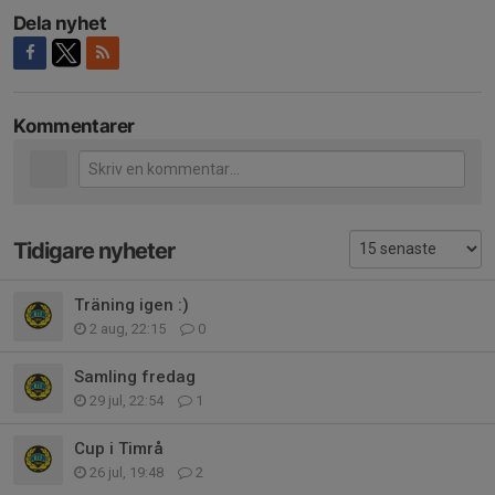
Dela nyhet
Kommentarer
Tidigare nyheter
Träning igen :)
2 aug, 22:15
0
Samling fredag
29 jul, 22:54
1
Cup i Timrå
26 jul, 19:48
2