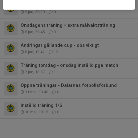
Falu sommar cup
9 jun, 20:29
0
Onsdagens träning = extra målvaktsträning
8 jun, 20:45
0
Ändringar gällande cup - obs viktigt
8 jun, 12:42
10
Träning torsdag - onsdag inställd pga match
2 jun, 13:17
1
Öppna träningar - Dalarnas fotbollsförbund
31 maj, 19:40
0
Inställd träning 1/6
30 maj, 18:15
0