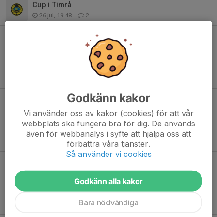
Cup i Timrå
26 jul, 19:48
2
Cup i Timrå
29 jun, 17:18
35
Inför sommaruppehåll
17 jun, 21:23
5
Godkänn kakor
Samling 17 idag.
17 jun, 12:12
1
Vi använder oss av kakor (cookies) för att vår
webbplats ska fungera bra för dig. De används
Cup i Timrå
även för webbanalys i syfte att hjälpa oss att
16 jun, 18:23
0
förbättra våra tjänster.
Så använder vi cookies
Veckans aktiviteter
15 jun, 13:35
0
Godkänn alla kakor
Ingen träning måndag 15 juni
Bara nödvändiga
14 jun, 16:53
0