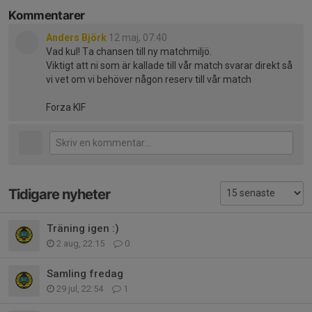
Kommentarer
Anders Björk
12 maj, 07:40
Vad kul! Ta chansen till ny matchmiljö.
Viktigt att ni som är kallade till vår match svarar direkt så
vi vet om vi behöver någon reserv till vår match
Forza KIF
Tidigare nyheter
Träning igen :)
2 aug, 22:15
0
Samling fredag
29 jul, 22:54
1