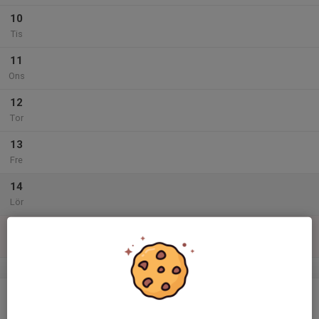
10
Tis
11
Ons
12
Tor
13
Fre
14
Lör
15
17:00
Träning flickor födda 2017
18:00
Sön
Pumpen
v.38
16
Mån