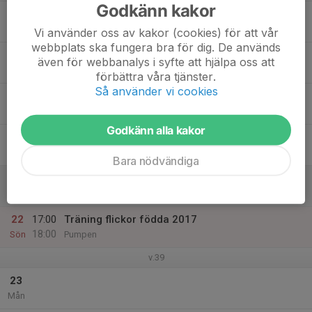
Godkänn kakor
17
Tis
Vi använder oss av kakor (cookies) för att vår
webbplats ska fungera bra för dig. De används
18
även för webbanalys i syfte att hjälpa oss att
Ons
förbättra våra tjänster.
Så använder vi cookies
19
Tor
Godkänn alla kakor
20
Fre
Bara nödvändiga
21
Lör
22
17:00
Träning flickor födda 2017
18:00
Sön
Pumpen
v.39
23
Mån