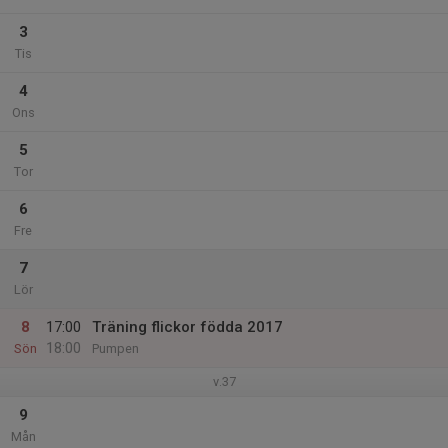
3
Tis
4
Ons
5
Tor
6
Fre
7
Lör
8
17:00
Träning flickor födda 2017
18:00
Sön
Pumpen
v.37
9
Mån