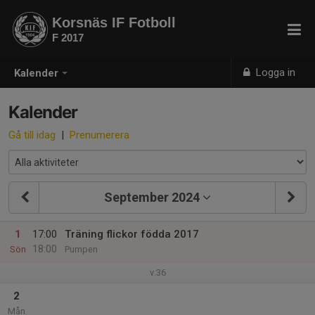
Korsnäs IF Fotboll
F 2017
Logga in
Kalender
Kalender
Gå till idag
|
Prenumerera
September 2024
1
17:00
Träning flickor födda 2017
18:00
Sön
Pumpen
v.36
2
Mån