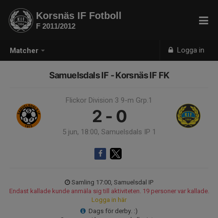
Korsnäs IF Fotboll
F 2011/2012
Logga in
Matcher
Samuelsdals IF - Korsnäs IF FK
Flickor Division 3 9-m Grp.1
2 - 0
5 jun, 18:00, Samuelsdals IP 1
Samling 17:00, Samuelsdal IP
Endast kallade kunde anmäla sig till aktiviteten. 19 personer var kallade.
Logga in här
Dags för derby. :)