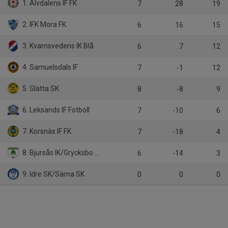
1. Älvdalens IF FK
7
28
19
2. IFK Mora FK
6
16
15
3. Kvarnsvedens IK Blå
6
7
12
4. Samuelsdals IF
7
-1
12
5. Slätta SK
8
-8
9
6. Leksands IF Fotboll
7
-10
6
7. Korsnäs IF FK
7
-18
4
8. Bjursås IK/Grycksbo IF
6
-14
3
9. Idre SK/Särna SK
0
0
0