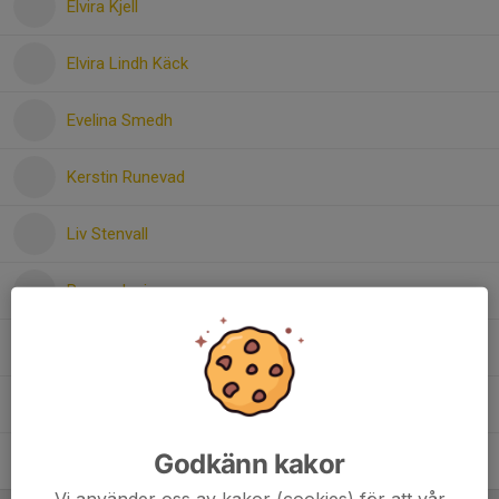
Elvira Kjell
Elvira Lindh Käck
Evelina Smedh
Kerstin Runevad
Liv Stenvall
Ronya Jasim
Stella Östberg
Zainab Abdallah
Godkänn kakor
Zeinab Abdullah
Vi använder oss av kakor (cookies) för att vår