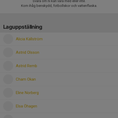
Svara om ni kan vara med eller inte.
Kom ihåg benskydd, fotbollskor och vattenflaska.
Laguppställning
Alicia Källström
Astrid Olsson
Astrid Remb
Cham Okan
Eline Norberg
Elsa Öhagen