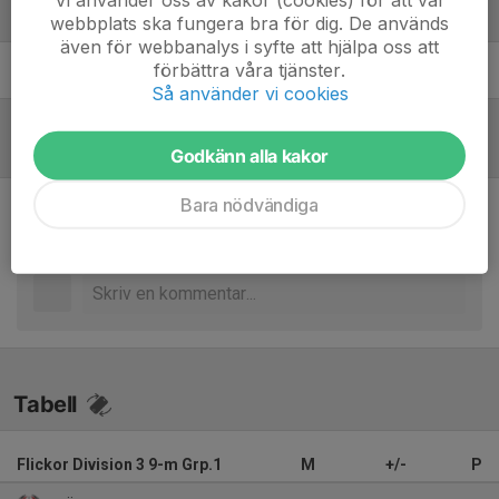
Ledare
webbplats ska fungera bra för dig. De används
även för webbanalys i syfte att hjälpa oss att
förbättra våra tjänster.
Patrik Smedh
Tränare
Så använder vi cookies
Referat
Godkänn alla kakor
Bara nödvändiga
Inget referat skrivet
Tabell
Flickor Division 3 9-m Grp.1
M
+/-
P