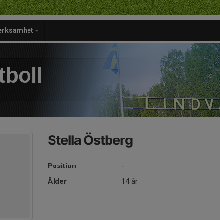
verksamhet
tboll
Stella Östberg
Position
-
Ålder
14 år