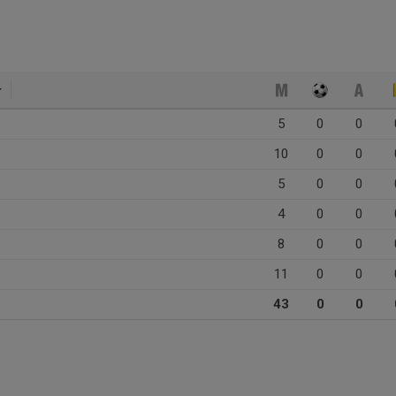
5
0
0
10
0
0
5
0
0
4
0
0
8
0
0
11
0
0
43
0
0