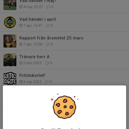
Vad händer i maj?
4 maj, 22:07
0
Vad händer i april
7 apr, 14:41
0
Rapport från årsmötet 25 mars
7 apr, 13:00
0
Tränare herr A
5 dec 2025
0
Fritidskortet!
3 sep 2025
0
Vad händer i september?
1 sep 2025
0
Just igår var vi starka!
21 aug 2025
2