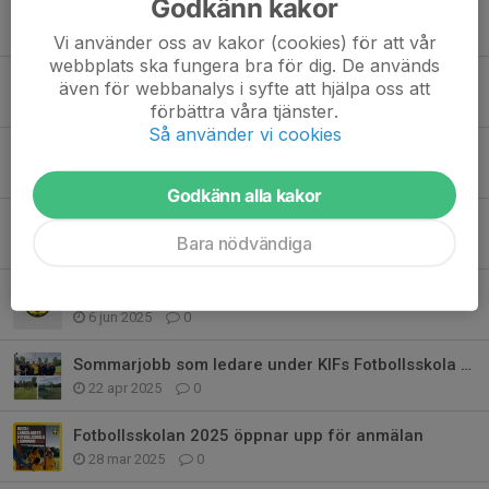
Godkänn kakor
Årets match - Svenska cupen mot Hammarby!
18 jul 2025
11
Vi använder oss av kakor (cookies) för att vår
webbplats ska fungera bra för dig. De används
Vi förlänger anmälan till fotbollsskolan v.32
även för webbanalys i syfte att hjälpa oss att
2 jul 2025
0
förbättra våra tjänster.
Så använder vi cookies
Lyckad fotbollsskola trots otur med vädret
29 jun 2025
1
Godkänn alla kakor
Avtackning av Gösta Gebauer
Bara nödvändiga
7 jun 2025
1
Vad händer i juni?
6 jun 2025
0
Sommarjobb som ledare under KIFs Fotbollsskola 2025
22 apr 2025
0
Fotbollsskolan 2025 öppnar upp för anmälan
28 mar 2025
0