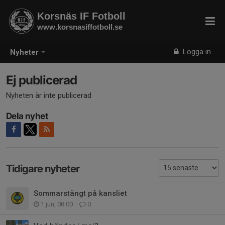
Korsnäs IF Fotboll
www.korsnasiffotboll.se
Logga in
Nyheter
Ej publicerad
Nyheten är inte publicerad
Dela nyhet
Tidigare nyheter
Sommarstängt på kansliet
1 jun, 08:00
0