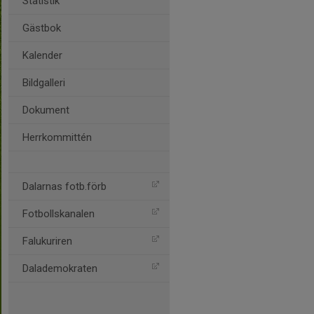
Statistik
Gästbok
Kalender
Bildgalleri
Dokument
Herrkommittén
Dalarnas fotb.förb
Fotbollskanalen
Falukuriren
Dalademokraten