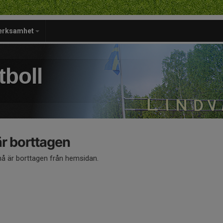
verksamhet
tboll
 borttagen
 är borttagen från hemsidan.