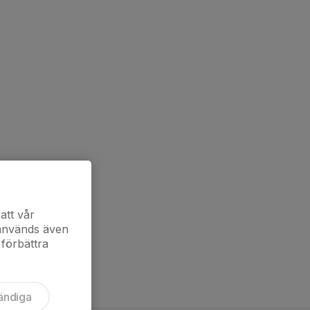
att vår
 används även
 förbättra
ändiga