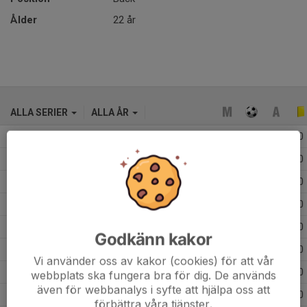
Ålder
22 år
ALLA SERIER
ALLA ÅR
2026
16
0
0
0
2025
36
0
0
0
2024
39
3
0
0
2023
34
0
0
0
2022
20
0
1
0
Godkänn kakor
2018
19
13
4
0
Vi använder oss av kakor (cookies) för att vår
2017
19
22
11
0
webbplats ska fungera bra för dig. De används
även för webbanalys i syfte att hjälpa oss att
2016
25
12
6
0
förbättra våra tjänster.