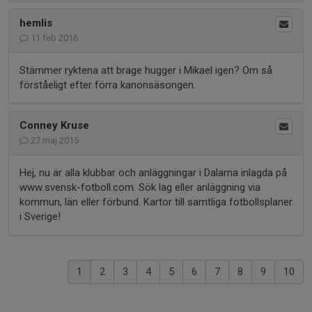
hemlis
11 feb 2016
Stämmer ryktena att brage hugger i Mikael igen? Om så
förståeligt efter förra kanonsäsongen.
Conney Kruse
27 maj 2015
Hej, nu är alla klubbar och anläggningar i Dalarna inlagda på
www.svensk-fotboll.com. Sök lag eller anläggning via
kommun, län eller förbund. Kartor till samtliga fotbollsplaner
i Sverige!
1
2
3
4
5
6
7
8
9
10