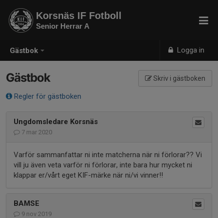
Korsnäs IF Fotboll
Senior Herrar A
Logga in
Gästbok
Gästbok
Skriv i gästboken
Regler för gästboken
Ungdomsledare Korsnäs
7 mar 2020
Varför sammanfattar ni inte matcherna när ni förlorar?? Vi
vill ju även veta varför ni förlorar, inte bara hur mycket ni
klappar er/vårt eget KIF-märke när ni/vi vinner!!
BAMSE
9 nov 2019