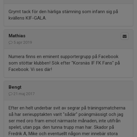
Grymt tack för den härliga stämning som infann sig på
kvällens KIF-GALA.
Mathias
5 apr 2019
Numera finns en eminent supportergrupp på Facebook
som stöttar klubben! Sök efter "Korsnäs IF FK Fans" på
Facebook. Vi ses där!
Bengt
21 maj 2017
Efter en helt underbar svit av segrar på träningsmatcherna
så har serieupptakten varit "sådär" poängmässigt och jag
ser med oro fram emot närmaste månaden, inte utifrån
spelet, utan pga. den tunna trupp man har. Skador på
Fredrik A, Mike och eventuellt någon mer innebär stora