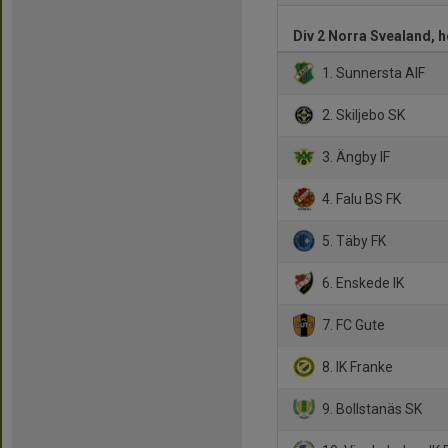
Div 2 Norra Svealand, h
1. Sunnersta AIF
2. Skiljebo SK
3. Ängby IF
4. Falu BS FK
5. Täby FK
6. Enskede IK
7. FC Gute
8. IK Franke
9. Bollstanäs SK