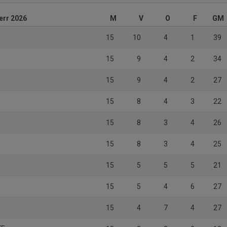
err 2026
M
V
O
F
GM
15
10
4
1
39
15
9
4
2
34
15
9
4
2
27
15
8
4
3
22
15
8
3
4
26
15
8
3
4
25
15
5
5
5
21
15
5
4
6
27
15
4
7
4
27