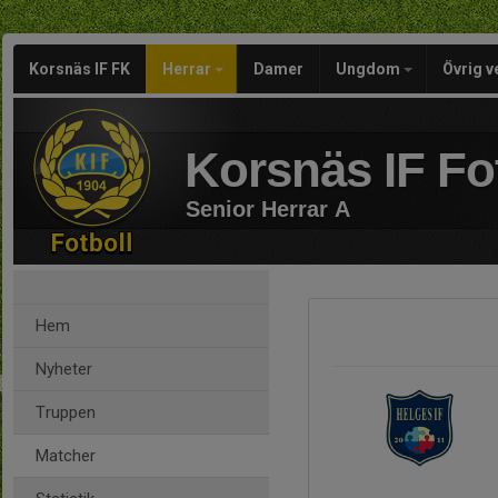
Korsnäs IF FK
Herrar
Damer
Ungdom
Övrig 
Korsnäs IF Fo
Senior Herrar A
Hem
Nyheter
Truppen
Matcher