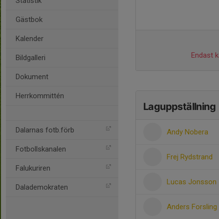
Statistik
Gästbok
Kalender
Endast ka
Bildgalleri
Dokument
Herrkommittén
Laguppställning
Dalarnas fotb.förb
Andy Nobera
Fotbollskanalen
Frej Rydstrand
Falukuriren
Lucas Jonsson
Dalademokraten
Anders Forsling