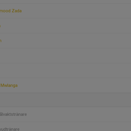
hmood Zada
n
n
 Mwlanga
ålvaktstränare
vudtränare