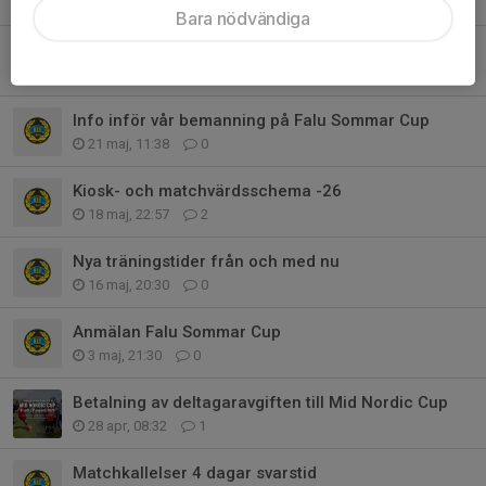
26 maj, 13:19
1
Bara nödvändiga
Torsdagsträningen flyttad till ungdomsvallen
23 maj, 21:51
0
Info inför vår bemanning på Falu Sommar Cup
21 maj, 11:38
0
Kiosk- och matchvärdsschema -26
18 maj, 22:57
2
Nya träningstider från och med nu
16 maj, 20:30
0
Anmälan Falu Sommar Cup
3 maj, 21:30
0
Betalning av deltagaravgiften till Mid Nordic Cup
28 apr, 08:32
1
Matchkallelser 4 dagar svarstid