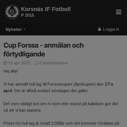
Korsnäs IF Fotboll
P 2015
Logga in
Nyheter
Cup Forssa - anmälan och
förtydligande
10 apr 2025
0 kommentarer
Hej alla!
Vi har anmält två lag till Forssacupen (Aprilcupen) den
27:e
april
. Det är alltså endast söndagen det gäller.
Det vore väldigt bra om ni som inte svarat på kallelsen gör det
så att vi kan planera.
Priset för två lag är totalt 2.000kr och det kommer fördelas på