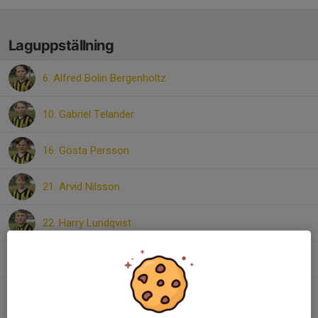
Laguppställning
6. Alfred Bolin Bergenholtz
10. Gabriel Telander
16. Gösta Persson
21. Arvid Nilsson
22. Harry Lundqvist
23. Simon Strömvall
82. Fabian Ekman