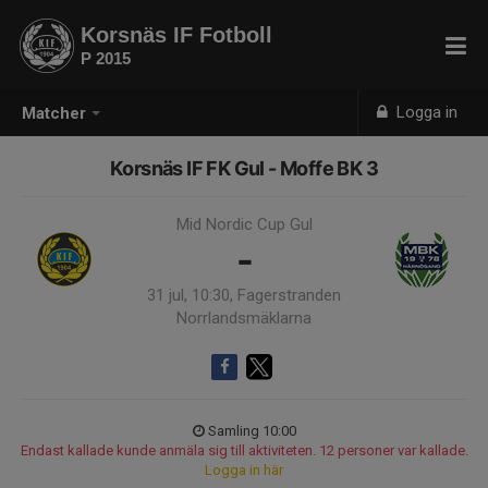
Korsnäs IF Fotboll
P 2015
Logga in
Matcher
Korsnäs IF FK Gul - Moffe BK 3
Mid Nordic Cup Gul
-
31 jul, 10:30, Fagerstranden
Norrlandsmäklarna
Samling 10:00
Endast kallade kunde anmäla sig till aktiviteten. 12 personer var kallade.
Logga in här