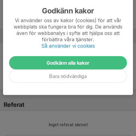
88. Kiko Santana
Godkänn kakor
Vi använder oss av kakor (cookies) för att vår
99. Lothar Löf
webbplats ska fungera bra för dig. De används
även för webbanalys i syfte att hjälpa oss att
Ledare
förbättra våra tjänster.
Så använder vi cookies
Linus Bolin
Tränare
Godkänn alla kakor
Maria Telander
Assisterande tränare
Bara nödvändiga
Mattias Nilsson
Tränare
Referat
Inget referat skrivet