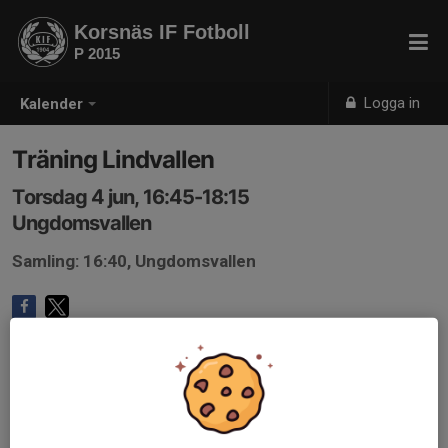
Korsnäs IF Fotboll
P 2015
Logga in
Kalender
Träning Lindvallen
Torsdag 4 jun, 16:45-18:15
Ungdomsvallen
Samling: 16:40, Ungdomsvallen