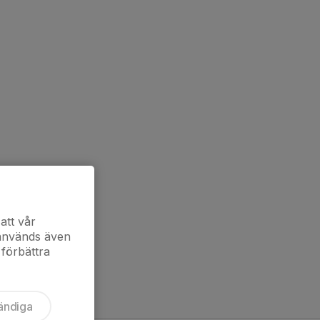
att vår
 används även
 förbättra
ändiga