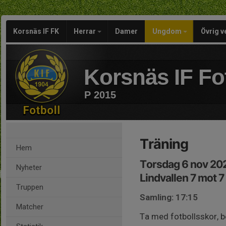
Korsnäs IF FK
Herrar
Damer
Ungdom
Övrig 
Korsnäs IF Fo
P 2015
Träning
Hem
Torsdag 6 nov 202
Nyheter
Lindvallen 7 mot 7
Truppen
Samling: 17:15
Matcher
Ta med fotbollsskor, b