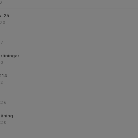
0
v. 25
0
7
träningar
0
014
2
g
6
räning
0