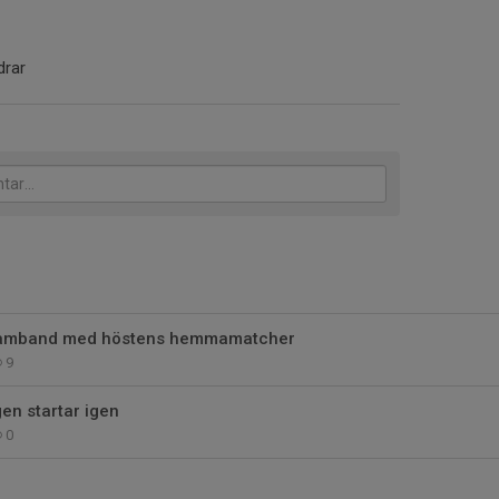
drar
 samband med höstens hemmamatcher
9
gen startar igen
0