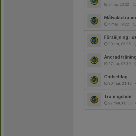
7 maj, 20:02
Målvaktsträni
4 maj, 19:22
Försäljning 
29 apr, 06:25
Ändrad träning
27 apr, 08:39
Gödseldag
30 mar, 21:16
Träningstider
22 mar, 08:55