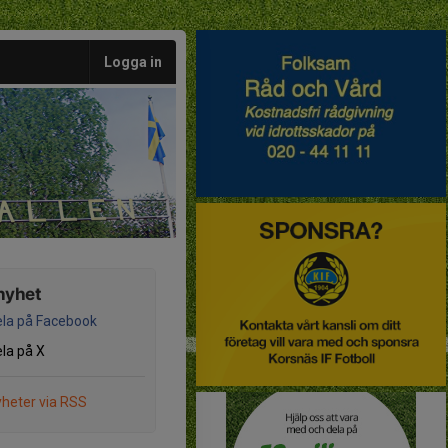
Logga in
nyhet
la på Facebook
la på X
heter via RSS