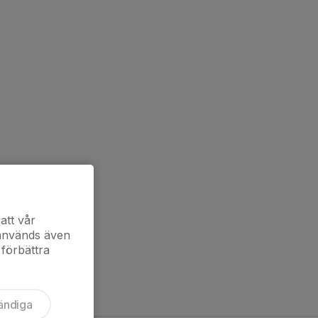
att vår
 används även
 förbättra
ändiga