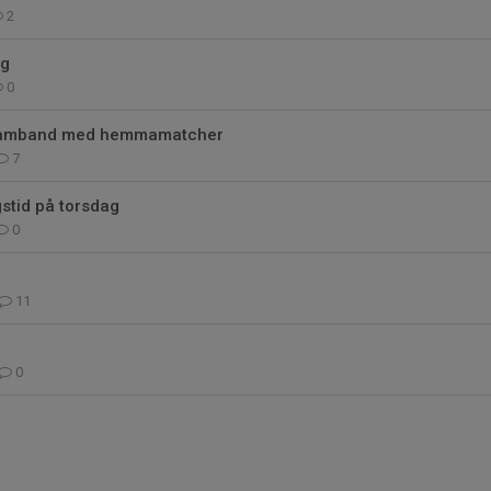
2
ng
0
i samband med hemmamatcher
7
stid på torsdag
0
11
0