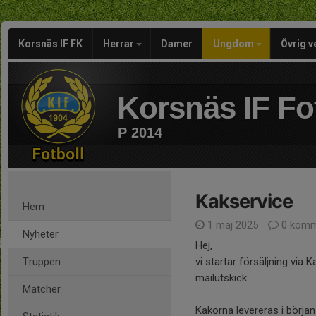
Korsnäs IF FK
Herrar
Damer
Ungdom
Övrig 
Korsnäs IF Fo
P 2014
Kakservice
Hem
1 maj 2025
0 komm
Nyheter
Hej,
Truppen
vi startar försäljning via 
mailutskick.
Matcher
Kakorna levereras i början 