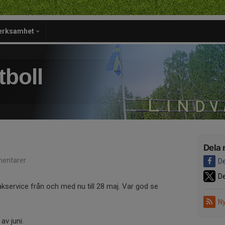
verksamhet
tboll
Dela 
entarer
De
De
Kakservice från och med nu till 28 maj. Var god se
Ny
av juni.