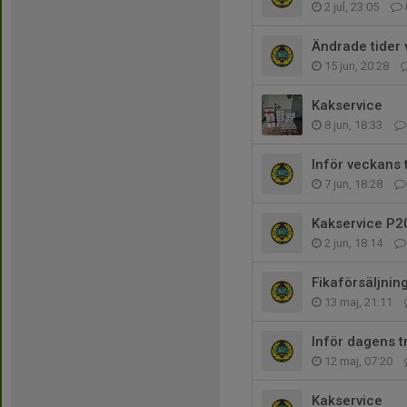
2 jul, 23:05
Ändrade tider 
15 jun, 20:28
Kakservice
8 jun, 18:33
Inför veckans 
7 jun, 18:28
Kakservice P2
2 jun, 18:14
Fikaförsäljnin
13 maj, 21:11
Inför dagens t
12 maj, 07:20
Kakservice