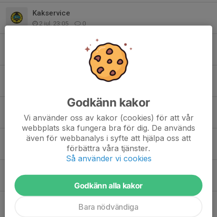
Kakservice
2 jul, 23:05
0
Ändrade tider v. 25
15 jun, 20:28
0
Kakservice
8 jun, 18:33
7
Godkänn kakor
Inför veckans träningar
Vi använder oss av kakor (cookies) för att vår
7 jun, 18:28
0
webbplats ska fungera bra för dig. De används
även för webbanalys i syfte att hjälpa oss att
Kakservice P2014
förbättra våra tjänster.
2 jun, 18:14
2
Så använder vi cookies
Fikaförsäljning
13 maj, 21:11
6
Godkänn alla kakor
Inför dagens träning
Bara nödvändiga
12 maj, 07:20
0