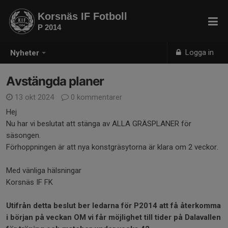
Korsnäs IF Fotboll
P 2014
Logga in
Nyheter
Avstängda planer
13 okt 2024
0 kommentarer
Hej
Nu har vi beslutat att stänga av ALLA GRÄSPLANER för
säsongen.
Förhoppningen är att nya konstgräsytorna är klara om 2 veckor.
Med vänliga hälsningar
Korsnäs IF FK
Utifrån detta beslut ber ledarna för P2014 att få återkomma
i början på veckan OM vi får möjlighet till tider på Dalavallen