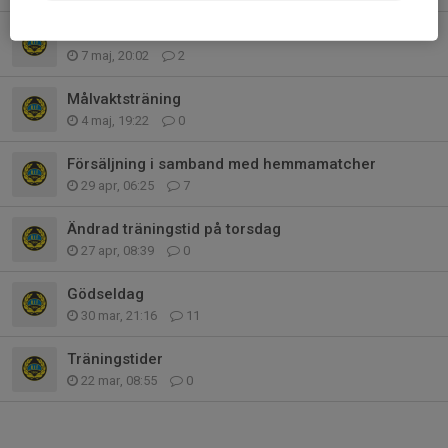
Kakservice
7 maj, 20:02
2
Målvaktsträning
4 maj, 19:22
0
Försäljning i samband med hemmamatcher
29 apr, 06:25
7
Ändrad träningstid på torsdag
27 apr, 08:39
0
Gödseldag
30 mar, 21:16
11
Träningstider
22 mar, 08:55
0