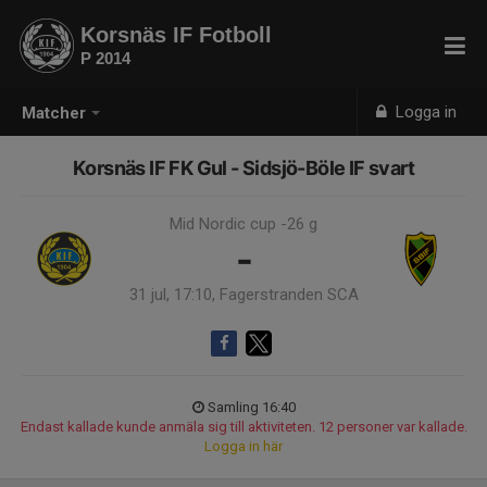
Korsnäs IF Fotboll
P 2014
Logga in
Matcher
Korsnäs IF FK Gul - Sidsjö-Böle IF svart
Mid Nordic cup -26 g
-
31 jul, 17:10, Fagerstranden SCA
Samling 16:40
Endast kallade kunde anmäla sig till aktiviteten. 12 personer var kallade.
Logga in här