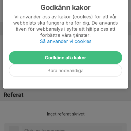
Godkänn kakor
Zid Knifström
Vi använder oss av kakor (cookies) för att vår
webbplats ska fungera bra för dig. De används
även för webbanalys i syfte att hjälpa oss att
Ledare
förbättra våra tjänster.
Så använder vi cookies
John Oknelid
Tränare
Godkänn alla kakor
Magnus Ek
Tränare
Bara nödvändiga
Mathias Snickar
Tränare
Referat
Inget referat skrivet