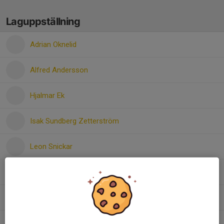
Laguppställning
Adrian Oknelid
Alfred Andersson
Hjalmar Ek
Isak Sundberg Zetterström
Leon Snickar
Nils Österberg
Oskar Modig
Theo Hedberg