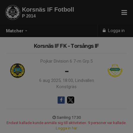
Korsnäs IF Fotboll
P 2014
Logga in
Matcher
Korsnäs IF FK - Torsångs IF
Pojkar Division 6 7-m Grp.5
-
6 aug 2025, 18:00, Lindvallen
Konstgräs
Samling 17:30
Endast kallade kunde anmäla sig till aktiviteten. 9 personer var kallade.
Logga in här