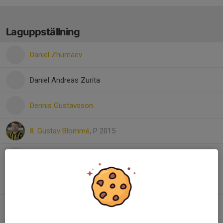
Laguppställning
Daniel Zhumaev
Daniel Andreas Zurita
Dennis Gustavsson
8. Gustav Blommé
, P 2015
Hjalmar Ek
John Friberg
19. Ludvig Andersson
, P 2015