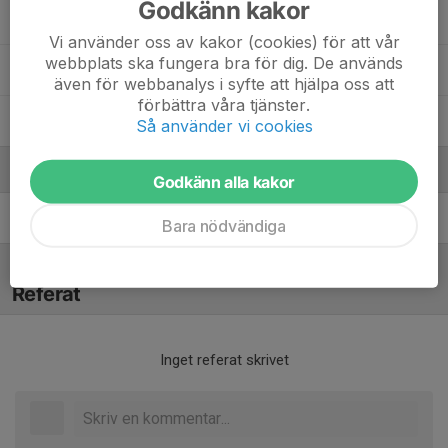
Godkänn kakor
Noah Granström
Vi använder oss av kakor (cookies) för att vår
webbplats ska fungera bra för dig. De används
Svante Stenhoff
även för webbanalys i syfte att hjälpa oss att
förbättra våra tjänster.
Tor Säfström
Så använder vi cookies
Ledare
Godkänn alla kakor
Magnus Ek
Tränare
Bara nödvändiga
Referat
Inget referat skrivet