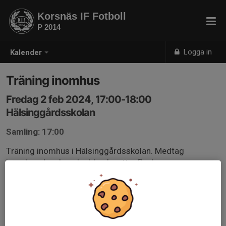
Korsnäs IF Fotboll
P 2014
Logga in
Kalender
Träning inomhus
Fredag 2 feb 2024, 17:00-18:00
Hälsinggårdsskolan
Samling: 17:00
Träning inomhus i Hälsinggårdsskolan. Medtag
inomhusskor, benskydd och vattenflaska.