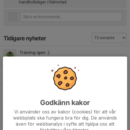
handbollsläger i Halmstad.
Tidigare nyheter
Träning igen :)
2 aug, 22:15
0
Samling fredag
29 jul, 22:54
1
Cup i Timrå
26 jul, 19:48
2
Godkänn kakor
Cup i Timrå
Vi använder oss av kakor (cookies) för att vår
29 jun, 17:18
35
webbplats ska fungera bra för dig. De används
även för webbanalys i syfte att hjälpa oss att
Inför sommaruppehåll
förbättra våra tjänster.