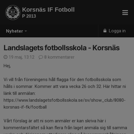
Korsnäs IF Fotboll
P 2013
Logga in
Nyheter
Landslagets fotbollsskola - Korsnäs
19 maj, 13:12
8 kommentarer
Hej,
Vi vill från föreningens håll flagga för den fotbollsskola som
hålls i sommar. Kommer att vara vecka 26 och 32. Här hittar ni
länk till anmälan:
https://www.landslagetsfotbollsskola.se/sv/show_club/8080-
korsnas-if-fk/football
Vårt förslag är att ni som anmäler er kan skriva här i
kommentarsfältet så kan flera från laget anmäla sig till samma