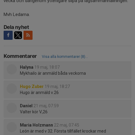
vecka och därigenom ytterligare slipa på lagsammanhållningen.
Mvh Ledarna.
Dela nyhet
Kommentarer
Visa alla kommentarer (8)...
Halyna
19 maj, 18:07
Mykhailo är anmäld båda veckorna
Hugo Zuber
19 maj, 18:27
Hugo är anmäld v.26
Daniel
21 maj, 07:59
Valter kör V,26
Maria Holzmann
22 maj, 07:45
León är med v 32. Första tillfället krockar med