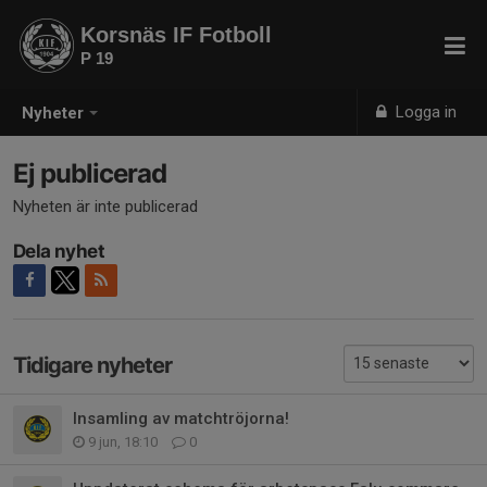
Korsnäs IF Fotboll
P 19
Logga in
Nyheter
Ej publicerad
Nyheten är inte publicerad
Dela nyhet
Tidigare nyheter
Insamling av matchtröjorna!
9 jun, 18:10
0