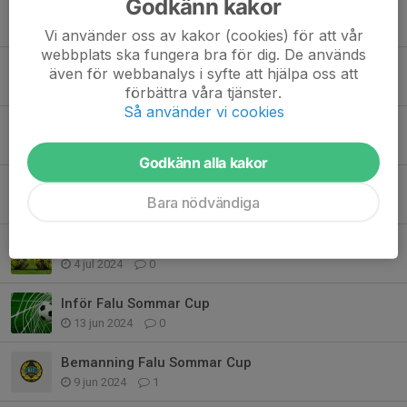
Godkänn kakor
Försäljning av "Klubbrabatten"
1 apr 2025
0
Vi använder oss av kakor (cookies) för att vår
webbplats ska fungera bra för dig. De används
Länk till Presentation föräldramöte
även för webbanalys i syfte att hjälpa oss att
29 mar 2025
0
förbättra våra tjänster.
Så använder vi cookies
Information från föräldramöte KIF P08-09
29 mar 2025
0
Godkänn alla kakor
Bemanning kiosk
Bara nödvändiga
12 aug 2024
1
Sommarträning plus höstens aktiviteter
4 jul 2024
0
Inför Falu Sommar Cup
13 jun 2024
0
Bemanning Falu Sommar Cup
9 jun 2024
1