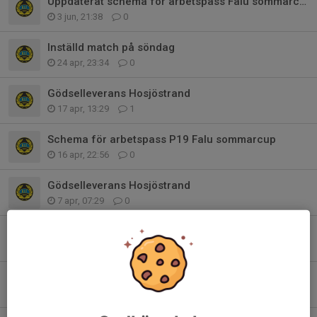
Uppdaterat schema för arbetspass Falu sommarcup
3 jun, 21:38
0
Inställd match på söndag
24 apr, 23:34
0
Gödselleverans Hosjöstrand
17 apr, 13:29
1
Schema för arbetspass P19 Falu sommarcup
16 apr, 22:56
0
Gödselleverans Hosjöstrand
7 apr, 07:29
0
Två personer till div 4 match imorgon fredag 30 maj
29 maj 2025
0
Bemanning Falu sommar cup 2025
21 apr 2025
0