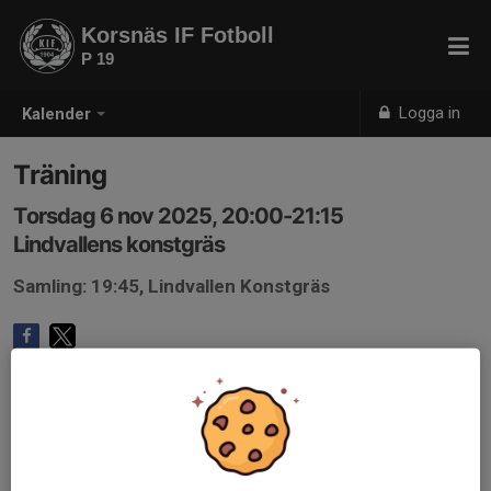
Korsnäs IF Fotboll
P 19
Logga in
Kalender
Träning
Torsdag 6 nov 2025, 20:00-21:15
Lindvallens konstgräs
Samling: 19:45, Lindvallen Konstgräs