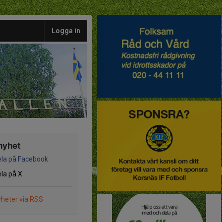
Logga in
nyhet
la på Facebook
la på X
heter via RSS