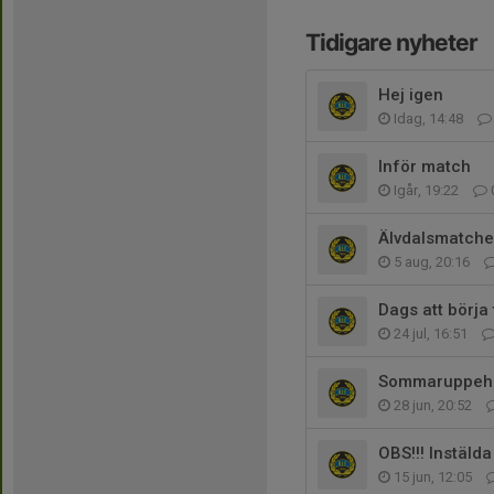
Tidigare nyheter
Hej igen
Idag, 14:48
Inför match
Igår, 19:22
Älvdalsmatchen
5 aug, 20:16
Dags att börja
24 jul, 16:51
Sommaruppehå
28 jun, 20:52
OBS!!! Instäld
15 jun, 12:05