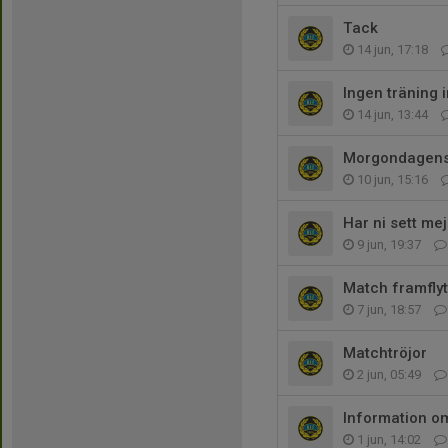
Tack
14 jun, 17:18
Ingen träning
14 jun, 13:44
Morgondagens
10 jun, 15:16
Har ni sett mej
9 jun, 19:37
Match framfly
7 jun, 18:57
Matchtröjor
2 jun, 05:49
Information o
1 jun, 14:02