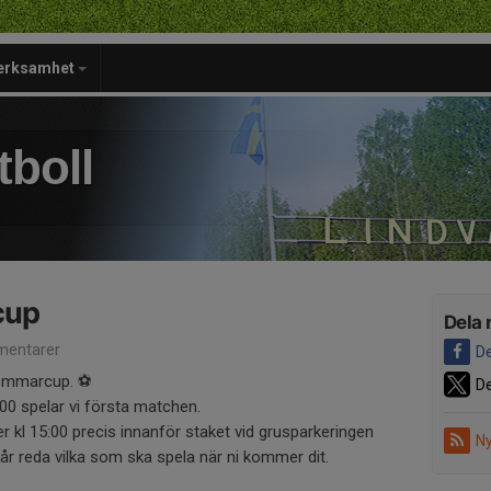
verksamhet
tboll
cup
Dela 
entarer
De
sommarcup. ⚽️
De
:00 spelar vi första matchen.
jer kl 15:00 precis innanför staket vid grusparkeringen
Ny
får reda vilka som ska spela när ni kommer dit.