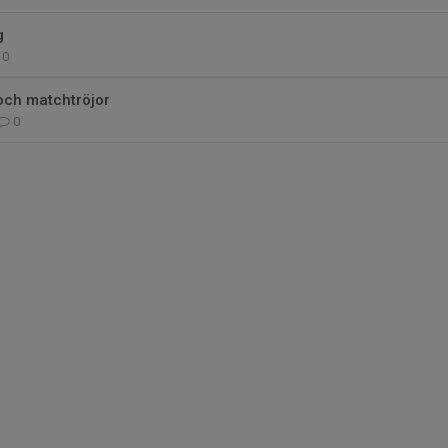
g
0
och matchtröjor
0