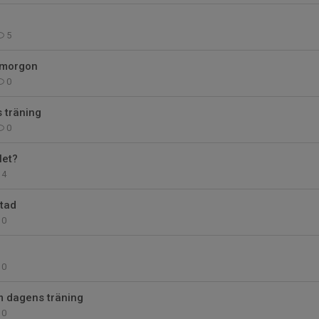
5
 imorgon
0
 träning
0
let?
4
ttad
0
0
m dagens träning
0