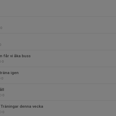
0
0
 får vi åka buss
0
 träna igen
0
ll
0
a Träningar denna vecka
0