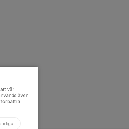
att vår
 används även
 förbättra
ändiga