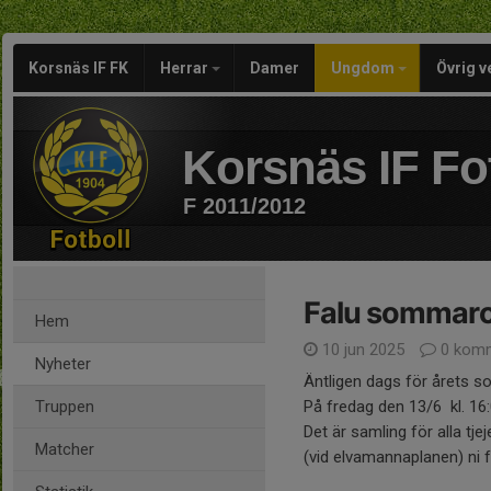
Korsnäs IF FK
Herrar
Damer
Ungdom
Övrig 
Korsnäs IF Fo
F 2011/2012
Falu sommar
Hem
10 jun 2025
0 komm
Nyheter
Äntligen dags för årets 
Truppen
På fredag den 13/6 kl. 16
Det är samling för alla tje
Matcher
(vid elvamannaplanen) ni 