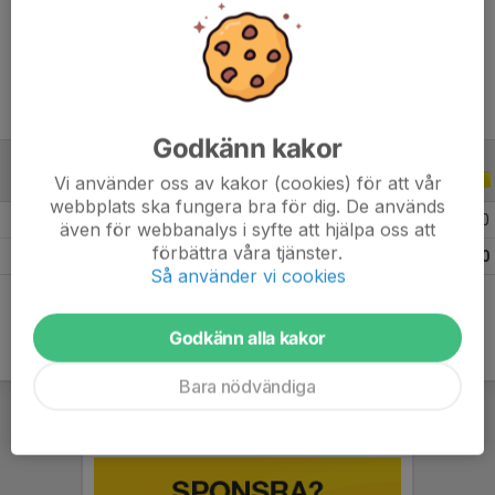
Ålder
22 år
Godkänn kakor
Vi använder oss av kakor (cookies) för att vår
CUPER
2022
webbplats ska fungera bra för dig. De används
2022 Kval Svenska Cupen 2022, Herrar
1
0
0
0
även för webbanalys i syfte att hjälpa oss att
förbättra våra tjänster.
Totalt
1
0
0
0
Så använder vi cookies
Godkänn alla kakor
Bara nödvändiga