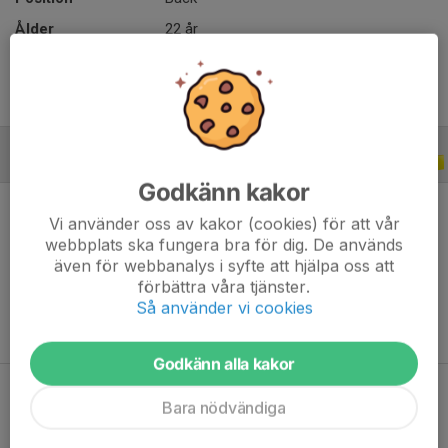
Ålder
22 år
A-LAGSSERIER
2011
Godkänn kakor
Vi använder oss av kakor (cookies) för att vår
webbplats ska fungera bra för dig. De används
även för webbanalys i syfte att hjälpa oss att
Ingen statistik finns för detta år
förbättra våra tjänster.
Så använder vi cookies
Godkänn alla kakor
Bara nödvändiga