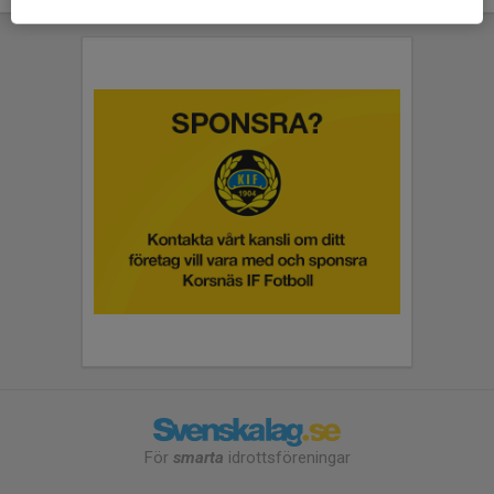
För
smarta
idrottsföreningar