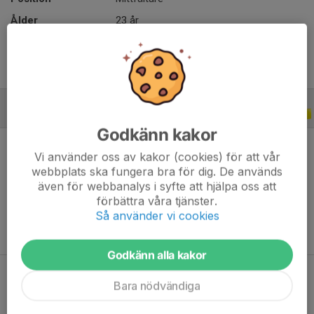
Ålder
23 år
B-LAGSSERIER
2026
Godkänn kakor
Vi använder oss av kakor (cookies) för att vår
webbplats ska fungera bra för dig. De används
även för webbanalys i syfte att hjälpa oss att
Ingen statistik finns för detta år
förbättra våra tjänster.
Så använder vi cookies
Godkänn alla kakor
Bara nödvändiga