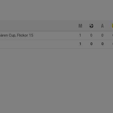
ren Cup, Flickor 15
1
0
0
1
0
0