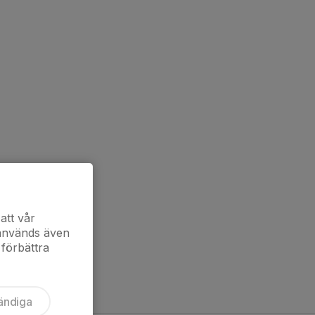
att vår
 används även
 förbättra
ändiga