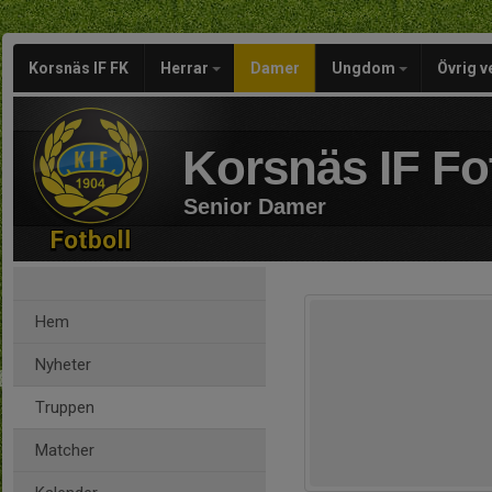
Korsnäs IF FK
Herrar
Damer
Ungdom
Övrig 
Korsnäs IF Fo
Senior Damer
Hem
Nyheter
Truppen
Matcher