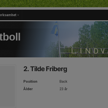
verksamhet
tboll
2. Tilde Friberg
Position
Back
Ålder
23 år