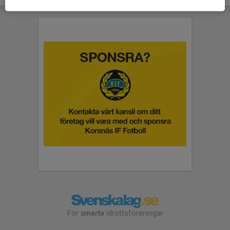
För
smarta
idrottsföreningar