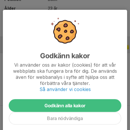
Ålder
23 år
CUPER
2013
Godkänn kakor
Vi använder oss av kakor (cookies) för att vår
webbplats ska fungera bra för dig. De används
även för webbanalys i syfte att hjälpa oss att
Ingen statistik finns för detta år
förbättra våra tjänster.
Så använder vi cookies
Godkänn alla kakor
Bara nödvändiga