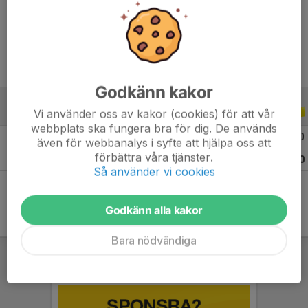
Ålder
18 år
Godkänn kakor
Vi använder oss av kakor (cookies) för att vår
JUNIOR-/UNGDOMSSERIER
2018
webbplats ska fungera bra för dig. De används
2018 Flickor Division 6 Grupp 2
11
0
0
0
även för webbanalys i syfte att hjälpa oss att
förbättra våra tjänster.
Totalt
11
0
0
0
Så använder vi cookies
Godkänn alla kakor
Bara nödvändiga